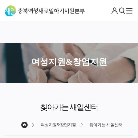
로
검
메
그
색
뉴
아
웃
여성지원&창업지원
찾아가는 새일센터
여성지원&창업지원
찾아가는 새일센터