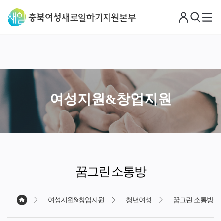
로
검
메
그
색
뉴
아
웃
여성지원&창업지원
꿈그린 소통방
여성지원&창업지원
청년여성
꿈그린 소통방