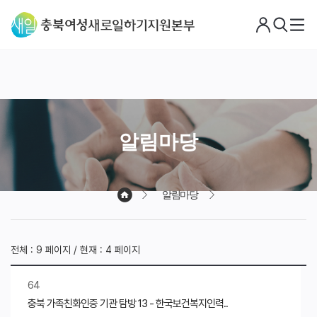
로
검
메
그
색
뉴
아
웃
알림마당
알림마당
전체 : 9 페이지 / 현재 : 4 페이지
64
충북 가족친화인증 기관 탐방 13 - 한국보건복지인력..