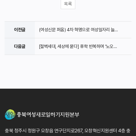
목록
이전글
(여성신문 퍼옴) 4차 혁명으로 여성일자리 늘어난다
다음글
[절벽세대, 세상에 묻다] 휴학 반복하며 ‘노오력’ ..
충북 청주시 청원구 오창읍 연구단지로267, 오창혁신지원센터 4층 충