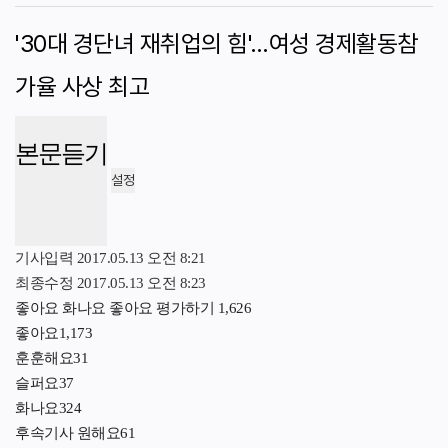
'30대 경단녀 재취업의 힘'…여성 경제활동참
가율 사상 최고
본문듣기
설정
기사입력
2017.05.13 오전 8:21
최종수정
2017.05.13 오전 8:23
좋아요
화나요
좋아요 평가하기
1,626
좋아요
1,173
훈훈해요
31
슬퍼요
37
화나요
324
후속기사 원해요
61