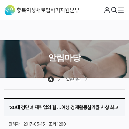
로
검
메
그
색
뉴
아
웃
알림마당
알림마당
'30대 경단녀 재취업의 힘'…여성 경제활동참가율 사상 최고
관리자
2017-05-15
조회 1288