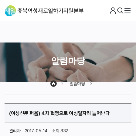
로
검
메
그
색
뉴
아
웃
알림마당
알림마당
(여성신문 퍼옴) 4차 혁명으로 여성일자리 늘어난다
관리자
2017-05-14
조회 832