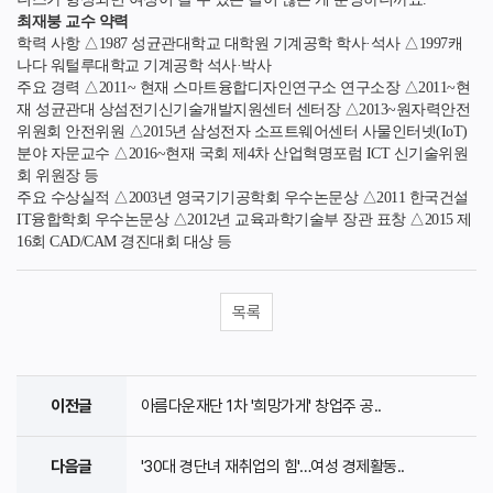
최재붕 교수 약력
학력 사항 △1987 성균관대학교 대학원 기계공학 학사·석사 △1997캐
나다 워털루대학교 기계공학 석사·박사
주요 경력 △2011~ 현재 스마트융합디자인연구소 연구소장 △2011~현
재 성균관대 상섬전기신기술개발지원센터 센터장 △2013~원자력안전
위원회 안전위원 △2015년 삼성전자 소프트웨어센터 사물인터넷(IoT)
분야 자문교수 △2016~현재 국회 제4차 산업혁명포럼 ICT 신기술위원
회 위원장 등
주요 수상실적 △2003년 영국기기공학회 우수논문상 △2011 한국건설
IT융합학회 우수논문상 △2012년 교육과학기술부 장관 표창 △2015 제
16회 CAD/CAM 경진대회 대상 등
목록
이전글
아름다운재단 1차 '희망가게' 창업주 공..
다음글
'30대 경단녀 재취업의 힘'…여성 경제활동..