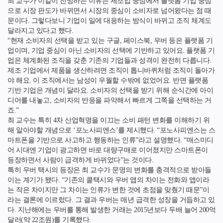
최 교수가 이같이 전망하는 이유는 제조업 중심에서 플랫폼 기업 중심
으로 시장 판도가 바뀌면서 시장의 중심이 소비자로 넘어왔다는 점 때
문이다. 그렇다보니 기업이 일에 대응하는 방식이 바뀌고 조직 체계도
달라지고 있다고 했다.
“현재 소비자의 선택을 받고 있는 구글, 페이스북, 우버 등은 플랫폼 기
업이며, 기업 중심이 아닌 소비자의 선택에 기반하고 있어요. 플랫폼 기
업은 체계화된 조직을 갖춘 기존의 기업들과 성격이 완전히 다릅니다.
제조 기업에서 제품을 생산하려면 조직이 톱니바퀴처럼 조직이 돌아가
야 해요. 이 조직에서는 남성이 우월할 수밖에 없었어요. 반면 플랫폼
기반 기업은 개념이 달라요. 소비자의 선택을 받기 위해 순식간에 아이
디어를 내놓고, 소비자의 반응을 파악해서 빠르게 그쪽을 선택하는 거
죠.”
최 교수는 특히 4차 산업혁명을 이끄는 소비 패턴 변화를 이해하기 위
해 알아야할 개념으로 ‘포노사피엔스’를 제시했다. “포노사피엔스는 스
마트폰을 기반으로 사고하고 행동하는 인류”라고 설명했다. “매스미디
어 시대엔 기업이 광고하면 바로 대량구매로 이어졌지만 스마트폰이
등장하면서 사람이 급격하게 바뀌었다”는 것이다.
특히 우버 택시의 등장은 최 교수가 문명의 변화를 충격적으로 받아들
이는 계기가 됐다. “기존의 콜택시와 우버 앱의 차이는 전화와 앱이라
는 작은 차이지만 그 차이는 인류가 변한 것에 초점을 맞췄기 때문”이
라는 결론에 이르렀다. 그 결과 우버는 매년 급격한 성장을 거듭하고 있
다. 지난해에는 우버를 통해 발생한 거래는 2015년보다 두배 늘어 200억
달러(약 22조원)를 기록했다.