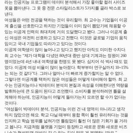
라는 인공지능 프로그램이 데이터 분석해서 가장 좋아할 컬러 사이즈
옷을 뽑아낸다. 그 옷 중 전문 스타일리스트가 5가지를 골라 박스로 보
낸다.
여성들은 어떤 전공을 택하는 것이 유리할까. 최 교수는 기업들이 이공
계 출신을 선호한다고 하지만 기업들이 이미 많이 뽑았기에 채용할 수
있는 이공계 인력의 최대치에 거의 도달했다고 봤다. 그러나 이공계 출
신 여성은 여전히 선호하고 있다고 전했다. 이것은 글로벌 기업의 움직
임이고 국내 기업들도 따라가고 있다는 것이다.
이공계 여학생이 많이 늘어나고 있다고 했지만 아직도 미미한 수치다.
최 교수는 “제가 대학을 다녔던 80년대 중반 성대 기계과는 정원이 260
명이었는데 4년 내내 여학생을 한명도 못 봤다. 심지어 석·박사 때도 없
었다. 이공계 여성 비율이 많이 높아졌다. 학부부터 연구실까지 10~15%
는 되는 것 같다”다. 그러나 얼마나 더 빠르게 증가할지는 알 수 없다.
그렇다면 이공계를 택하지 않은 여성들은 어떻게 대비해야 할까. 최 교
수는 인공지능이나 빅데이터 분석의 본질과 속성을 이해한다면 역량을
발휘하는데 큰 도움이 된다고 조언했다. 소비자를 분석하려면 틀을 설
계해야 하는데, 인공지능이 어떻게 돌아가는지 모르면 할 수가 없다는
것이다.
“여성들이 빅데이터 분석, 인공지능 이런 건 내 영역이 아니라고 생각
하지 않았으면 해요. 학교 다닐 때부터 융합 쪽이 훨씬 유리하다는 것을
인지하고 학습 범위를 넓혀가면 틀림없이 훨씬 더 많은 기회가 올 거라
고 봅니다. 지금처럼 플랫폼 기업이 등장하고 새로운 문화 새로운 비즈
니스가 형성되면 여성이 갈 수 있는 길이 많은 게 분명하니까요.”