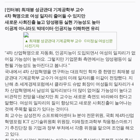
[인터뷰] 최재붕 성균관대 기계공학부 교수
4차 혁명으로 여성 일자리 줄어들 수 있지만
새
로운 사회진출 늘고 양성평등 실현 가능성도 높아
이공계 아니라도 빅데이터·인공지능 이해하면 유리
▲ 최재붕 성균관대 기계공학부 교수 ©이정실 여성신문
사진기자
“4차 산업혁명으로 자동화, 인공지능이 도입되면서 여성의 일자리가 없
어질 가능성이 높아요. 그렇지만 기업문화 측면에서는 양성평등이 실
현될 가능성도 높아진다고 봅니다.”
국내에서 4차 산업혁명을 연구하는 대표적인 학자 중 한명인 최재붕 성
균관대 기계공학부 교수가 여성의 미래 일자리를 이같이 전망했다. 지
난해 초 세계경제포럼에서 클라우드 슈밥 회장이 여성들의 일자리가 4
차 산업혁명에서 남성의 일자리보다 더 많이 없어질 가능성이 높다고
비관적인 전망을 내놨지만 최 교수는 새로운 측면도 바라봐야 한다고
말했다. 여성의 일자리의 질이 향상되고 새로운 사회진출이 늘어나는
것에 주목할 필요가 있다는 것이다.
최 교수는 삼성전자 소프트웨어센터 Io 분야 전문위원, 국회 제4차산업
혁명포럼 ICT 신기술위원회 위원장, 미래창조과학부 착용형스마트기
기 추진단장 등 기업과 정부 부처에서 각종 위원을 맡으며 조언을 해오
고 있다.