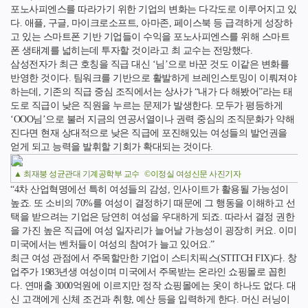
포노사피엔스를 따라가기 위한 기업의 변화는 다각도로 이루어지고 있
다. 애플, 구글, 마이크로소프트, 아마존, 페이스북 등 급격하게 성장하
고 있는 스마트폰 기반 기업들이 수익을 포노사피엔스를 위해 스마트
폰 생태계를 넓히는데 투자할 것이라고 최 교수는 전망했다.
삼성전자가 최근 호칭을 직급 대신 ‘님’으로 바꾼 것도 이같은 변화를
반영한 것이다. 팀워크를 기반으로 활발하게 브레인스토밍이 이뤄져야
하는데, 기존의 직급 중심 조직에서는 상사가 “내가 다 해봤어”라는 태
도로 직급이 낮은 직원을 누르는 문제가 발생한다. 모두가 평등하게
‘OOO님’으로 불러 지금의 연공서열이나 권력 중심의 조직문화가 약해
진다면 현재 상대적으로 낮은 직급에 포진해있는 여성들의 발언권을
얻게 되고 능력을 발휘할 기회가 확대되는 것이다.
▲ 최재붕 성균관대 기계공학부 교수 ©이정실 여성신문 사진기자
“4차 산업혁명에선 특히 여성들의 감성, 인사이트가 활용될 가능성이
높죠. 또 소비의 70%를 여성이 결정하기 때문에 그 행동을 이해하고 선
택을 받으려는 기업은 당연히 여성을 우대하게 되죠. 따라서 결정 권한
을 가진 높은 직급에 여성 일자리가 늘어날 가능성이 굉장히 커요. 이미
미국에서는 벤처들이 여성의 참여가 늘고 있어요.”
최근 여성 관점에서 주목할만한 기업이 스티치픽스(STITCH FIX)다. 창
업주가 1983년생 여성이며 미국에서 주목받는 온라인 쇼핑몰로 꼽힌
다. 연매출 3000억원에 이르지만 정작 쇼핑몰에는 옷이 하나도 없다. 대
신 고객에게 신체 조건과 취향, 예산 등을 입력하게 한다. 머신 러닝이