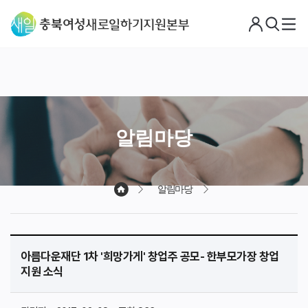
로
검
메
그
색
뉴
아
웃
알림마당
알림마당
아름다운재단 1차 '희망가게' 창업주 공모- 한부모가장 창업
지원 소식