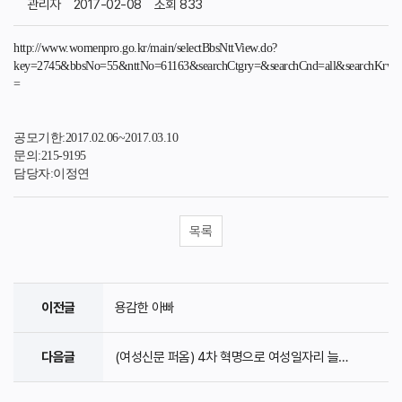
관리자
2017-02-08
조회 833
http://www.womenpro.go.kr/main/selectBbsNttView.do?
key=2745&bbsNo=55&nttNo=61163&searchCtgry=&searchCnd=all&searchKrwd
=
공모기한:2017.02.06~2017.03.10
문의:215-9195
담당자:이정연
목록
이전글
용감한 아빠
다음글
(여성신문 퍼옴) 4차 혁명으로 여성일자리 늘어난다