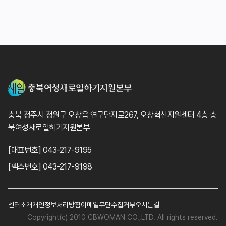
충북 청주시 청원구 오창읍 연구단지로267, 오창혁신지원센터 4층 충
북여성새로일하기지원본부
[대표번호] 043-217-9195
[팩스번호] 043-217-9198
센터소개
개인정보처리방침
이메일무단수집거부
오시는길
Copyright(c) 2010 CBWOMAN CO.,LTD. All rights reserved.