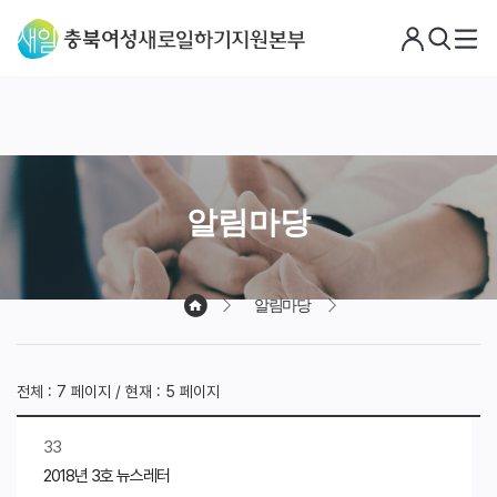
로
검
메
그
색
뉴
아
웃
알림마당
알림마당
전체 : 7 페이지 / 현재 : 5 페이지
33
2018년 3호 뉴스레터