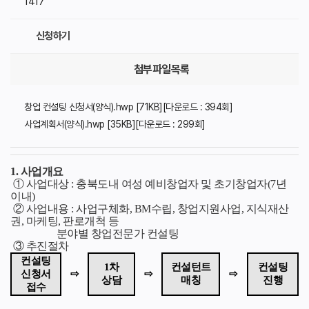
1417
신청하기
첨부파일목록
창업 컨설팅 신청서(양식).hwp [71KB][다운로드 : 394회]
사업계획서(양식).hwp [35KB][다운로드 : 299회]
1. 사업개요
① 사업대상 : 충북도내 여성 예비창업자 및 초기창업자(7년
이내)
② 사업내용 : 사업구체화, BM수립, 창업지원사업, 지식재산
권, 마케팅, 판로개척 등
분야별 창업전문가 컨설팅
③ 추진절차
컨설팅
1차
컨설턴트
컨설팅
신청서
⇨
⇨
⇨
상담
매칭
진행
접수