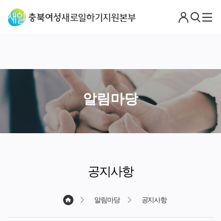
로
검
메
그
색
뉴
아
웃
알림마당
공지사항
알림마당
공지사항