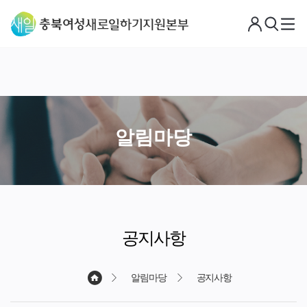
로
검
메
그
색
뉴
아
웃
알림마당
공지사항
알림마당
공지사항