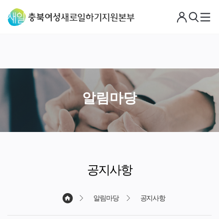
로
검
메
그
색
뉴
아
웃
알림마당
공지사항
알림마당
공지사항