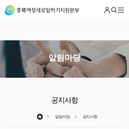
로
검
메
그
색
뉴
아
웃
알림마당
공지사항
알림마당
공지사항