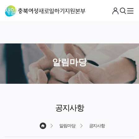
로
검
메
그
색
뉴
아
웃
알림마당
공지사항
알림마당
공지사항