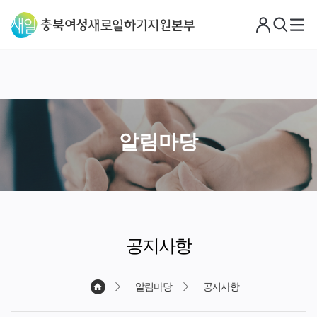
로
검
메
그
색
뉴
아
웃
알림마당
공지사항
알림마당
공지사항