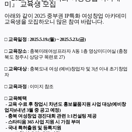
미』 교육생 모집
아래와 같이 2025 중부권 IP특화 여성창업 아카데미
교육생을 모집하오니 많은 참여 바랍니다.
□
교육일정
:
2025.5.19.(월) ~ 2025.5.23.(금)
□
교육장소
: 충북미래여성프라자 A동 1층 영상미디어실
(충청
북도 청주시 상당구 목련로 27)
□
교육대상
: 충북도내 여성 (예비)창업자 및 3년 이내 초기창업
자
□
교육과정
: 이미지 참조
□
교육혜택
- 교육 수료 후 창업시 차년도 홍보물품지원 사업 대상(예비창
업자)(내년 3월 중 공고 예정)
- 충북 여성창업 경진대회 관련 1:1컨설팅 제공
- 스타티움 365 사업 지원 시 가점 부여
-
국내 특허출원 및 등록지원